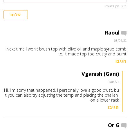
הזינו תוכן לתגובה
שלחו
Raoul
08/04/21
Next time I won't brush top with olive oil and maple syrup comb
o, it made top too crusty and burnt.
הגיבו
Vganish (Gani)
11/04/21
Hi, I'm sorry that happened. I personally love a good crust, bu
t you can also try adjusting the temp and placing the challah 
on a lower rack. 
הגיבו
Or G