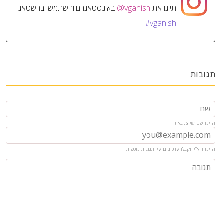
תייגו את
@vganish
באינסטאגרם והשתמשו בהשטאג
#vganish
תגובות
הזינו שם שיוצג באתר
הזינו דוא"ל וקבלו עדכונים על תגובות נוספות