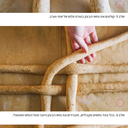
שלב 5- קולעים את נחשי הבצק בצורת פלוס של שתי-וערב.
שלב 6- בכל צמד נחשים מקבילים, מעבירים את נחש הבצק הימני מעל הנחש השמאלי.