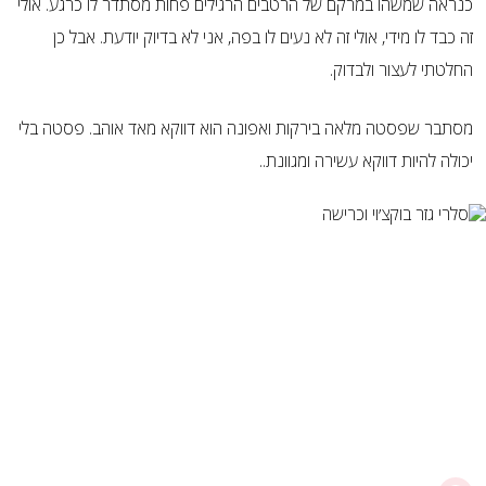
כנראה שמשהו במרקם של הרטבים הרגילים פחות מסתדר לו כרגע. אולי
זה כבד לו מידי, אולי זה לא נעים לו בפה, אני לא בדיוק יודעת. אבל כן
החלטתי לעצור ולבדוק.
מסתבר שפסטה מלאה בירקות ואפונה הוא דווקא מאד אוהב. פסטה בלי
יכולה להיות דווקא עשירה ומגוונת..