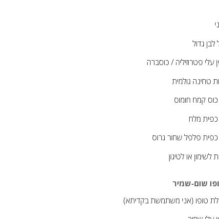
ני
לבן גדול
ן עלי פטרוזיליה / כוסברה
ת
טחינה גולמית
כוס
קמח חומוס
כפית
מלח
כפית
פלפל שחור גרוס
ת לשימון או לטיגון
פו שום-שמיר
לת טופו (אני משתמשת בקדיתא)