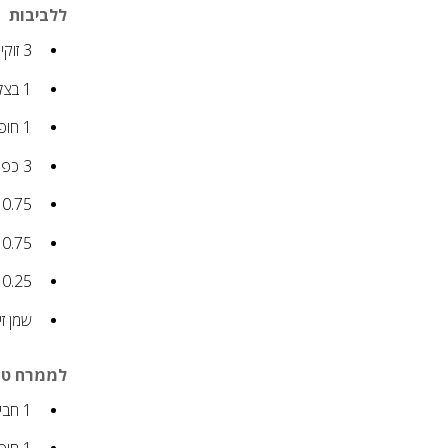
ללביבות
3
זוקי
1
בצל 
1
חופ
3
כפו
0.75
0.75
0.25
שמן זי
לממרח טו
1
חבי