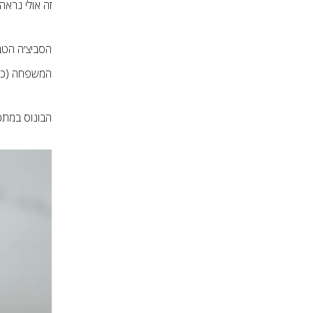
זה אולי נראה
הסביצ׳ה הטב
המשפחה (כמו
הבונוס במתכו