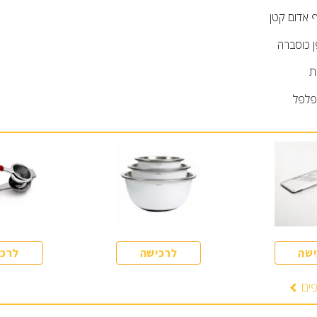
ף אדום קטן
ן
כוסברה
ת
פלפל
ישה
לרכישה
לרכי
פים