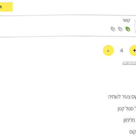
ה
קושי
-
4
במחשבון
וס צעיר לשתיה
 סגול קטן
מלימוון
וס