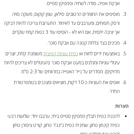
אבקת אפיה, סודה לשתיה ופמפקין ספייס.
מוסיפים את החומרים הרטובים: סילאן, שמן קוקוס, משקה סויה
ורסק תפוחים, ומערבבים עד לאיחוד. התערובת צריכה להיות דביקה
אך יציבה יחסית, אם היא לא - הוסיפו עוד 3 כפות קמח שקדים.
מכינים בצד צלחת קטנה עם אבקת סוכר.
באמצעות ידיים לחות או
כפית עוגיות קפיצית
משומנת קלות, יוצרים
עיגולי עוגיות ומגלגים במעט אבקת סוכר (העיגולים לא צריכים להיות
מדויקים). מסדרים על נייר האפייה במרווחים של 2-3 ס”מ.
אופים את העוגיות כ-10 דקות, מוציאים ומצננים בטמפרטורת
החדר.
הערות
להכנת כפית תבלין פמפקין ספייס ביתי, ערבבו יחד: שלושת רבעי
כפית קינמון טחון, שמינית כפית ג'ינג'ר טחון, קורט ציפורן טחון