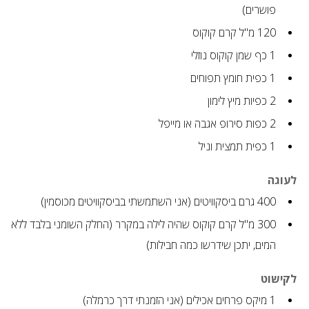
פושרים)
120
מ"ל
קרם קוקוס
1
כף
שמן קוקוס נוזלי
1
כפית
חומץ תפוחים
2
כפיות
מיץ לימון
2
כפות
סירופ אגבה או מייפל
1
כפית
תמצית וניל
לעוגה
400
גרם
ביסקוויטים (אני השתמשתי בביסקוויטים מכוסמין)
300
מ"ל
קרם קוקוס שהיה לילה במקרר (החלק השומני בלבד ללא
המים, יתכן שידרשו כמה חבילות)
לקישוט
1
מיקס פרחים אכילים (אני הזמנתי דרך כרמלה)