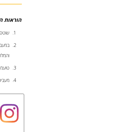
הוראות ה
שוטפי
במעבד
והמלח
טועמים
מעביר