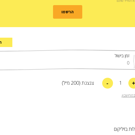
בת המייל שלכם
הרשמו
ה
זמן בישול
0
-
1
צנצנת (200 מ״ל)
במחשבון
ות בזיליקום