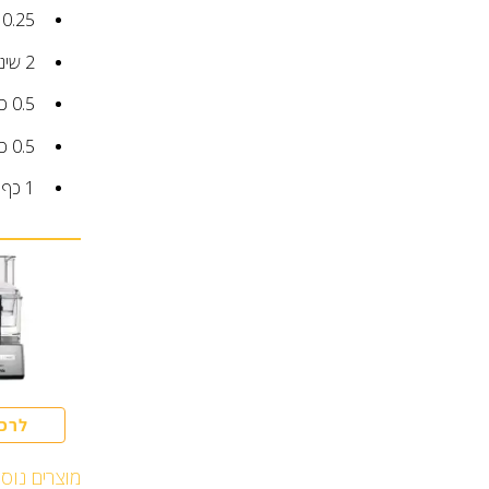
0.25
2
שינ
0.5
כ
0.5
כ
1
כף
לרכ
מוצרים נוס