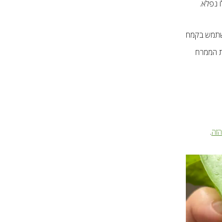
 נפלא.
השתמש בקמח
ת הממרח
הזה
.