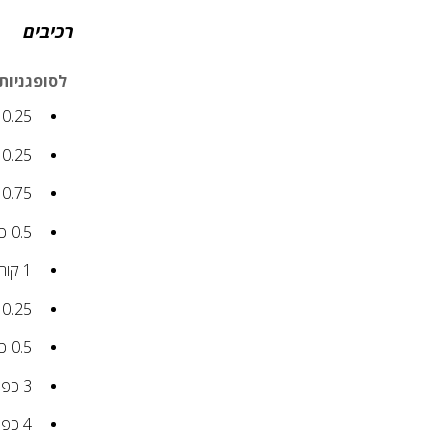
רכיבים
לסופגניות
0.25
0.25
0.75
0.5
כ
1
קור
0.25
0.5
כ
3
כפו
4
כפו