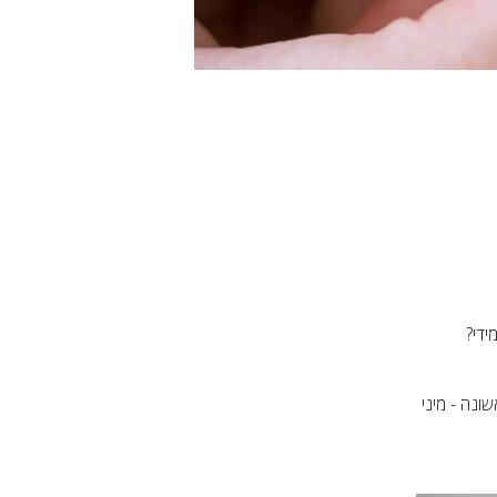
ידי?
נה - מיני