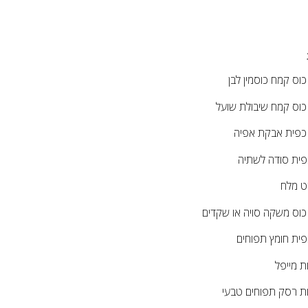
כוס
קמח כוסמין לבן
כוס
קמח שיבולת שועל
כפית
אבקת אפיה
פית
סודה לשתיה
ט
מלח
כוס
משקה סויה או שקדים
פית
חומץ תפוחים
ת
מייפל
ת
רסק תפוחים טבעי